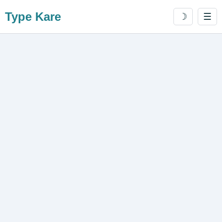
Type Kare
☽
☰