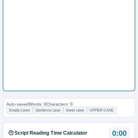
Auto-saved
Words: 0
Characters: 0
Empty Lines
Sentence case
lower case
UPPER CASE
0:00
🕑 Script Reading Time Calculator