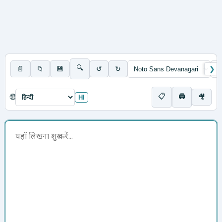
🔍
📄
📁
💾
↺
↻
❯
📋
🖨
🌐
🎥
HI